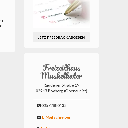
en
r
JETZT FEEDBACK ABGEBEN
Freizeithaus
Muskelkater
Raudener Straße 19
02943 Boxberg (Oberlausitz)
03572880133
E-Mail schreiben